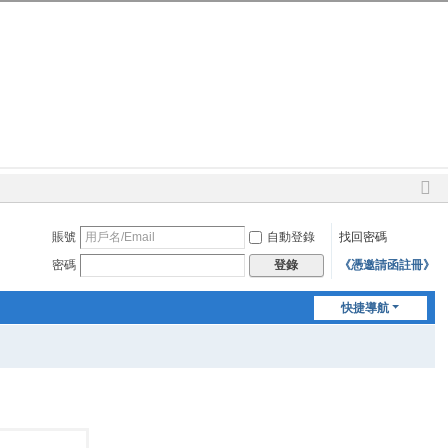
切
換
賬號
自動登錄
找回密碼
到
窄
密碼
《憑邀請函註冊》
登錄
版
快捷導航