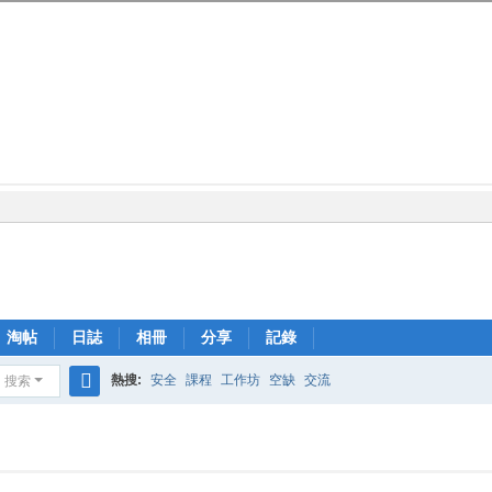
淘帖
日誌
相冊
分享
記錄
熱搜:
安全
課程
工作坊
空缺
交流
搜索
搜
索