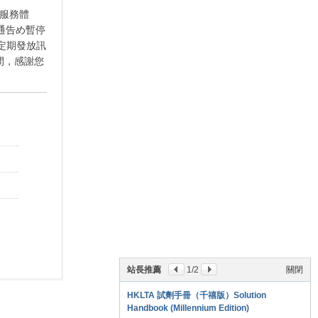
會員服務體
行通告め暫停
定期發放訊
間，感謝您
站長推薦
1
/2
關閉
HKLTA 試劑手冊（千禧版）Solution
Handbook (Millennium Edition)