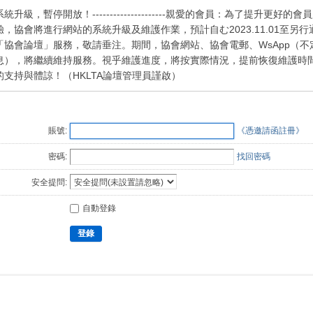
系統升級，暫停開放！---------------------親愛的會員：為了提升更好的
驗，協會將進行網站的系統升級及維護作業，預計自む2023.11.01至另
「協會論壇」服務，敬請垂注。期間，協會網站、協會電郵、WsApp（不
息），將繼續維持服務。視乎維護進度，將按實際情況，提前恢復維護時
的支持與體諒！（HKLTA論壇管理員謹啟）
賬號:
《憑邀請函註冊》
密碼:
找回密碼
安全提問:
自動登錄
登錄